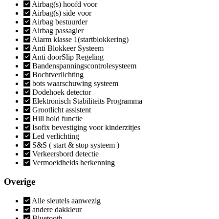
Airbag(s) hoofd voor
Airbag(s) side voor
Airbag bestuurder
Airbag passagier
Alarm klasse 1(startblokkering)
Anti Blokkeer Systeem
Anti doorSlip Regeling
Bandenspanningscontrolesysteem
Bochtverlichting
bots waarschuwing systeem
Dodehoek detector
Elektronisch Stabiliteits Programma
Grootlicht assistent
Hill hold functie
Isofix bevestiging voor kinderzitjes
Led verlichting
S&S ( start & stop systeem )
Verkeersbord detectie
Vermoeidheids herkenning
Overige
Alle sleutels aanwezig
andere dakkleur
Bluetooth