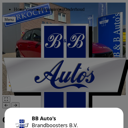
Home
Voorraad
Financiering
Onderhoud
Menu
Opel Corsa