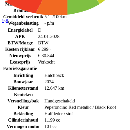
Max. Trekgewicht
1.200 kg
Brandstof
Benzine
Gemiddeld verbruik
5.1 l/100km
9,8
Wegenbelasting
- p/m
Energielabel
D
APK
24-01-2028
BTW/Marge
BTW
Kosten rijklaar
€ 299,-
Nieuwprijs
€ 30.844
Leaseprijs
Verkocht
Fabrieksgarantie
Inrichting
Hatchback
Bouwjaar
2024
Kilometerstand
12.647 km
Kenteken
Versnellingsbak
Handgeschakeld
Kleur
Peperoncino Red metallic / Black Roof
Bekleding
Half leder / stof
Cilinderinhoud
1.199 cc
Vermogen motor
101 cc