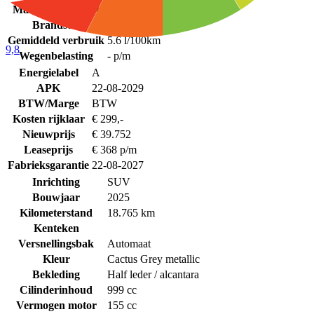
Max. Trekgewicht
900 kg
Brandstof
Benzine
Gemiddeld verbruik
5.6 l/100km
9,8
Wegenbelasting
- p/m
Energielabel
A
APK
22-08-2029
BTW/Marge
BTW
Kosten rijklaar
€ 299,-
Nieuwprijs
€ 39.752
Leaseprijs
€ 368 p/m
Fabrieksgarantie
22-08-2027
Inrichting
SUV
Bouwjaar
2025
Kilometerstand
18.765 km
Kenteken
Versnellingsbak
Automaat
Kleur
Cactus Grey metallic
Bekleding
Half leder / alcantara
Cilinderinhoud
999 cc
Vermogen motor
155 cc