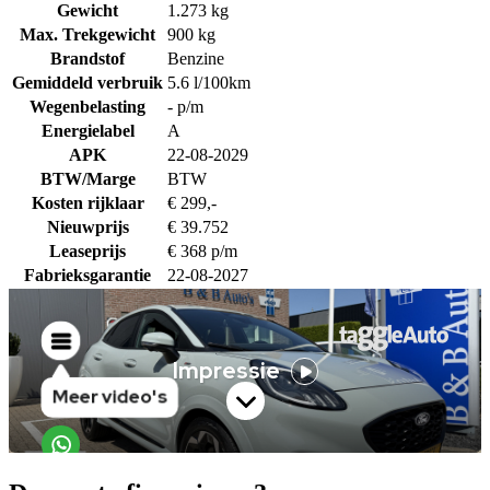
Gewicht
1.273 kg
Max. Trekgewicht
900 kg
Brandstof
Benzine
Gemiddeld verbruik
5.6 l/100km
Wegenbelasting
- p/m
Energielabel
A
APK
22-08-2029
BTW/Marge
BTW
Kosten rijklaar
€ 299,-
Nieuwprijs
€ 39.752
Leaseprijs
€ 368 p/m
Fabrieksgarantie
22-08-2027