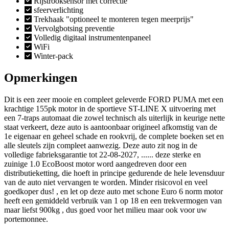
Rijstrooksensor met correctie
sfeerverlichting
Trekhaak "optioneel te monteren tegen meerprijs"
Vervolgbotsing preventie
Volledig digitaal instrumentenpaneel
WiFi
Winter-pack
Opmerkingen
Dit is een zeer mooie en compleet geleverde FORD PUMA met een
krachtige 155pk motor in de sportieve ST-LINE X uitvoering met
een 7-traps automaat die zowel technisch als uiterlijk in keurige nette
staat verkeert, deze auto is aantoonbaar origineel afkomstig van de
1e eigenaar en geheel schade en rookvrij, de complete boeken set en
alle sleutels zijn compleet aanwezig. Deze auto zit nog in de
volledige fabrieksgarantie tot 22-08-2027, ...... deze sterke en
zuinige 1.0 EcoBoost motor word aangedreven door een
distributieketting, die hoeft in principe gedurende de hele levensduur
van de auto niet vervangen te worden. Minder risicovol en veel
goedkoper dus! , en let op deze auto met schone Euro 6 norm motor
heeft een gemiddeld verbruik van 1 op 18 en een trekvermogen van
maar liefst 900kg , dus goed voor het milieu maar ook voor uw
portemonnee.