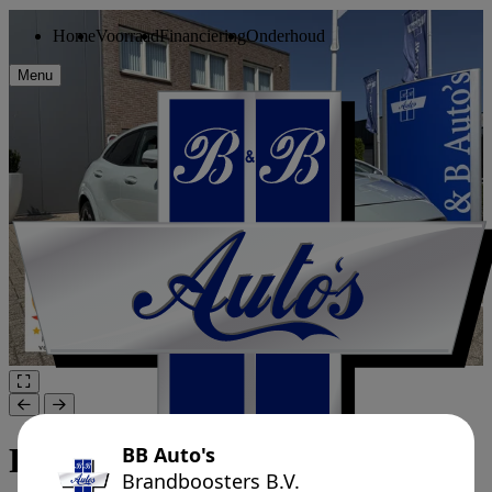
Home
Voorraad
Financiering
Onderhoud
Menu
Ford Puma