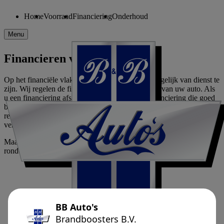
Home
Voorraad
Financiering
Onderhoud
Menu
Financieren van uw occasion
Op het financiële vlak proberen wij u zo goed mogelijk van dienst te
zijn. Wij regelen de financiering voor de aankoop van uw auto. Als
u een financiering afsluit wilt u natuurlijk een financiering die goed
bij u past. Uitstekende voorwaarden èn een haarscherp
rentepercentage! Het spreekt voor zich dat wij met al uw gegevens
vertrouwelijk omgaan.
Maak hieronder de keuze die bij u past voor meer informatie
rondom een financieringsaanvraag.