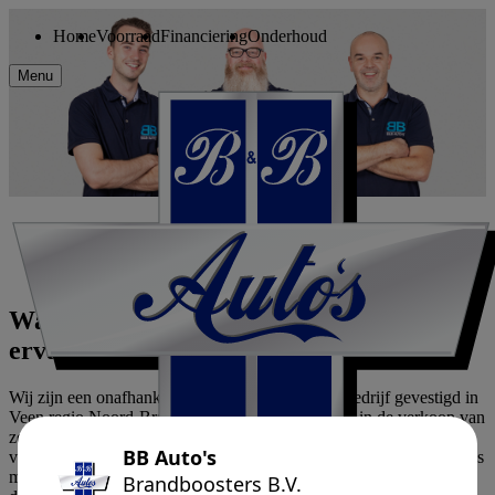
Home
Voorraad
Financiering
Onderhoud
Menu
Waar passie en
ervaring elkaar ontmoeten
Wij zijn een onafhankelijk Bovag gecertificeerd bedrijf gevestigd in
Veen regio Noord-Brabant en zijn gespecialiseerd in de verkoop van
zeer jonge tot bijna nieuwe auto’s in diverse merken met meestal
volledige fabrieksgarantie. Ons
doel is autoverkoop van jonge auto's
met lage kilometerstanden zodat u de zekerheid hebt van een auto